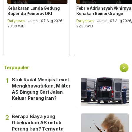
Kebakaran Landa Gedung
Febrie Adriansyah Akhirnya
Bapenda Pemprov DKI
Kenakan Rompi Orange
Dailynews
- Jumat , 07 Aug 2026,
Dailynews
- Jumat , 07 Aug 2026
23:00 WIB
22:30 WIB
>
Terpopuler
Stok Rudal Menipis Level
1
Mengkhawatirkan, Militer
AS Bingung Cari Jalan
Keluar Perang Iran?
Berapa Biaya yang
2
Dikeluarkan AS untuk
Perang Iran? Ternyata