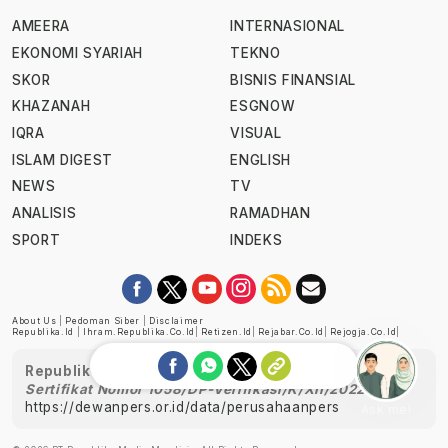
AMEERA
INTERNASIONAL
EKONOMI SYARIAH
TEKNO
SKOR
BISNIS FINANSIAL
KHAZANAH
ESGNOW
IQRA
VISUAL
ISLAM DIGEST
ENGLISH
NEWS
TV
ANALISIS
RAMADHAN
SPORT
INDEKS
About Us
|
Pedoman Siber
|
Disclaimer
Republika.id
|
Ihram.republika.co.id
|
Retizen.id
|
Rejabar.co.id
|
Rejogja.co.id
|
Republika telah diverifikasi oleh Dewan Pers
Sertifikat Nomor 1058/DP-Verifikasi/K/XII/2022
https://dewanpers.or.id/data/perusahaanpers
Ask me!