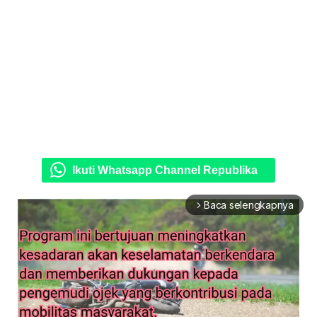
Ikuti Whatsapp Channel Republika
Baca selengkapnya
arrow_forward_ios