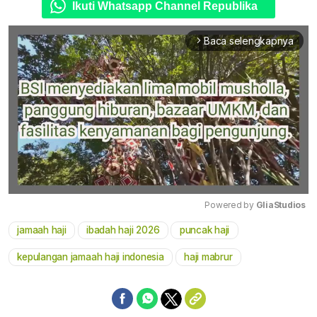
Ikuti Whatsapp Channel Republika
Baca selengkapnya
arrow_forward_ios
Powered by 
GliaStudios
jamaah haji
ibadah haji 2026
puncak haji
Mute
kepulangan jamaah haji indonesia
haji mabrur