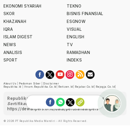
EKONOMI SYARIAH
TEKNO
SKOR
BISNIS FINANSIAL
KHAZANAH
ESGNOW
IQRA
VISUAL
ISLAM DIGEST
ENGLISH
NEWS
TV
ANALISIS
RAMADHAN
SPORT
INDEKS
About Us
|
Pedoman Siber
|
Disclaimer
Republika.id
|
Ihram.republika.co.id
|
Retizen.id
|
Rejabar.co.id
|
Rejogja.co.id
|
Republika telah diverifikasi oleh Dewan Pers
Sertifikat Nomor 1058/DP-Verifikasi/K/XII/2022
https://dewanpers.or.id/data/perusahaanpers
Ask me!
© 2026 PT Republika Media Mandiri - All Rights Reserved.