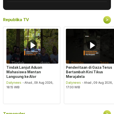
>
Republika TV
Tindak Lanjut Aduan
Penderitaan di Gaza Terus
Mahasiswa Mentan
Bertambah Kini Tikus
Langsung ke Alor
Merajalela
Dailynews
- Ahad , 09 Aug 2026,
Dailynews
- Ahad , 09 Aug 2026,
18:15 WIB
17:00 WIB
>
Terpopuler