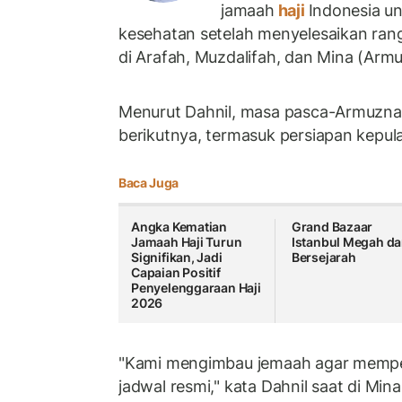
jamaah
haji
Indonesia u
kesehatan setelah menyelesaikan rang
di Arafah, Muzdalifah, dan Mina (Arm
Menurut Dahnil, masa pasca-Armuzna 
berikutnya, termasuk persiapan kepul
Baca Juga
Angka Kematian
Grand Bazaar
Jamaah Haji Turun
Istanbul Megah d
Signifikan, Jadi
Bersejarah
Capaian Positif
Penyelenggaraan Haji
2026
"Kami mengimbau jemaah agar memperba
jadwal resmi," kata Dahnil saat di Min