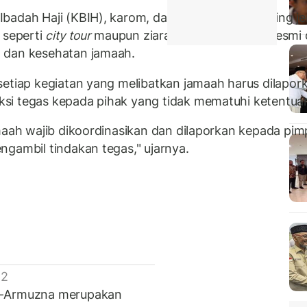
Ibadah Haji (KBIH), karom, dan seluruh pendamping j
 seperti
city tour
maupun ziarah di luar program resmi d
 dan kesehatan jamaah.
setiap kegiatan yang melibatkan jamaah harus dilapo
si tegas kepada pihak yang tidak mematuhi ketentuan
maah wajib dikoordinasikan dan dilaporkan kepada pimp
ngambil tindakan tegas," ujarnya.
 2
ca-Armuzna merupakan