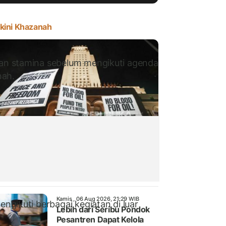
kini Khazanah
an stamina sebelum mengikuti agenda
nah.
s , 06 Aug 2026, 22:00 WIB
lis Peringatkan Ancaman Konflik Regional
Balik Ilusi Israel Raya dan Perang Proksi
Kamis , 06 Aug 2026, 21:29 WIB
gikuti berbagai kegiatan di luar
Lebih dari Seribu Pondok
Pesantren Dapat Kelola