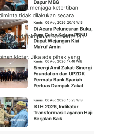
Dapur MBG
emaah untuk menjaga ketertiban
iminta tidak dilakukan secara
Kamis , 06 Aug 2026, 20:16 WIB
Di Acara Peluncuran Buku,
Para Calon Ketum PBNU
rkan kepada pimpinan. Kementerian
Dapat Wejangan Kiai
 tersebut.
Ma'ruf Amin
inan kloter. Jika ada pihak yang
Kamis , 06 Aug 2026, 17:46 WIB
Sinergi Amil Zakat-Sinergi
Foundation dan UPZDK
Permata Bank Syariah
Perluas Dampak Zakat
Kamis , 06 Aug 2026, 15:25 WIB
IKLH 2026, Indikator
Transformasi Layanan Haji
Berjalan Baik