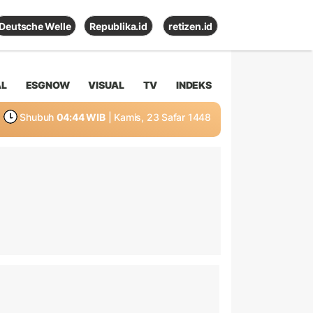
Deutsche Welle
Republika.id
retizen.id
AL
ESGNOW
VISUAL
TV
INDEKS
Shubuh
04:44 WIB
| Kamis, 23 Safar 1448