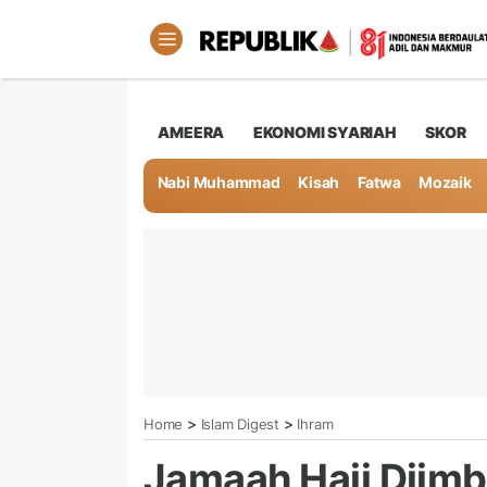
AMEERA
EKONOMI SYARIAH
SKOR
Nabi Muhammad
Kisah
Fatwa
Mozaik
>
>
Home
Islam Digest
Ihram
Jamaah Haji Diimba