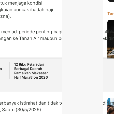
ntuk menjaga kondisi
kaian puncak ibadah haji
Ter
uzna).
menjadi periode penting bagi jemaah untuk memulihk
angan ke Tanah Air maupun perjalanan ziarah ke Madi
12 Ribu Pelari dari
an
Berbagai Daerah
Ramaikan Makassar
Half Marathon 2026
Kami
Ana
di 
nyak istirahat dan tidak terlalu memaksakan diri men
a, Sabtu (30/5/2026)