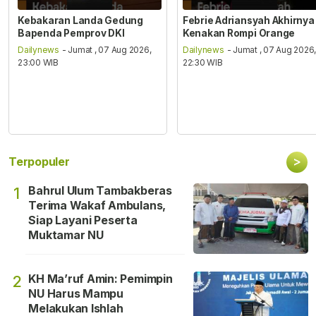
Kebakaran Landa Gedung
Febrie Adriansyah Akhirnya
Bapenda Pemprov DKI
Kenakan Rompi Orange
Dailynews
- Jumat , 07 Aug 2026,
Dailynews
- Jumat , 07 Aug 2026
23:00 WIB
22:30 WIB
>
Terpopuler
Bahrul Ulum Tambakberas
1
Terima Wakaf Ambulans,
Siap Layani Peserta
Muktamar NU
KH Ma’ruf Amin: Pemimpin
2
NU Harus Mampu
Melakukan Ishlah