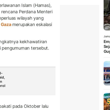
rlawanan Islam (Hamas),
 rencana Perdana Menteri
perluas wilayah yang
r Gaza
merupakan eskalasi
Juma
ingkatnya kekhawatiran
Emp
Sej
ri pengumuman tersebut.
Gu
l-
id,
an
rol
pakati pada Oktober lalu