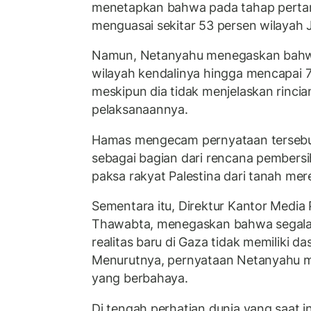
menetapkan bahwa pada tahap pertama,
menguasai sekitar 53 persen wilayah J
Namun, Netanyahu menegaskan bahwa
wilayah kendalinya hingga mencapai 
meskipun dia tidak menjelaskan rinci
pelaksanaannya.
Hamas mengecam pernyataan terseb
sebagai bagian dari rencana pembersi
paksa rakyat Palestina dari tanah mer
Sementara itu, Direktur Kantor Media 
Thawabta, menegaskan bahwa segal
realitas baru di Gaza tidak memiliki d
Menurutnya, pernyataan Netanyahu m
yang berbahaya.
Di tengah perhatian dunia yang saat i