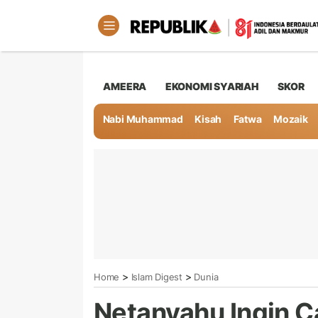
AMEERA
EKONOMI SYARIAH
SKOR
Nabi Muhammad
Kisah
Fatwa
Mozaik
>
>
Home
Islam Digest
Dunia
Netanyahu Ingin C