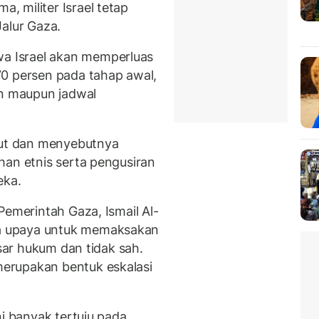
 militer Israel tetap
alur Gaza.
 Israel akan memperluas
70 persen pada tahap awal,
an maupun jadwal
ut dan menyebutnya
han etnis serta pengusiran
eka.
Pemerintah Gaza, Ismail Al-
a upaya untuk memaksakan
asar hukum dan tidak sah.
erupakan bentuk eskalasi
ni banyak tertuju pada