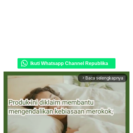
Ikuti Whatsapp Channel Republika
Baca selengkapnya
arrow_forward_ios