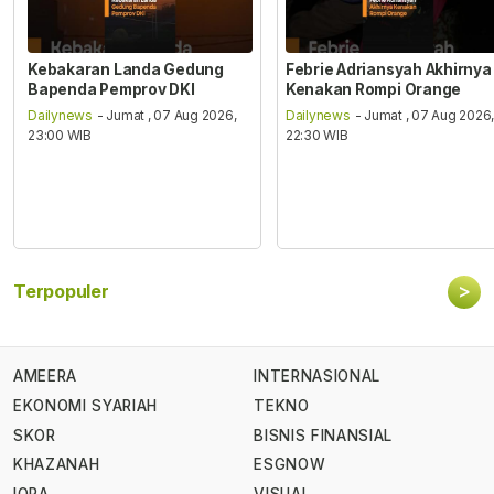
Kebakaran Landa Gedung
Febrie Adriansyah Akhirnya
Bapenda Pemprov DKI
Kenakan Rompi Orange
Dailynews
- Jumat , 07 Aug 2026,
Dailynews
- Jumat , 07 Aug 2026
23:00 WIB
22:30 WIB
>
Terpopuler
AMEERA
INTERNASIONAL
EKONOMI SYARIAH
TEKNO
SKOR
BISNIS FINANSIAL
KHAZANAH
ESGNOW
IQRA
VISUAL