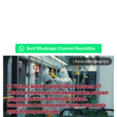
Ikuti Whatsapp Channel Republika
Baca selengkapnya
arrow_forward_ios