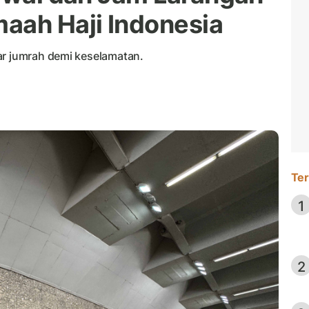
aah Haji Indonesia
ar jumrah demi keselamatan.
Ter
1
2