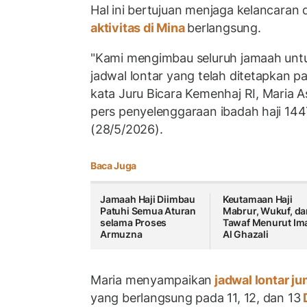
Hal ini bertujuan menjaga kelancaran
aktivitas di Mina
berlangsung.
"Kami mengimbau seluruh jamaah unt
jadwal lontar yang telah ditetapkan p
kata Juru Bicara Kemenhaj RI, Maria A
pers penyelenggaraan ibadah haji 14
(28/5/2026).
Baca Juga
Jamaah Haji Diimbau
Keutamaan Haji
Patuhi Semua Aturan
Mabrur, Wukuf, da
selama Proses
Tawaf Menurut I
Armuzna
Al Ghazali
Maria menyampaikan
jadwal lontar j
yang berlangsung pada 11, 12, dan 13