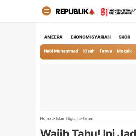
AMEERA
EKONOMI SYARIAH
SKOR
Nabi Muhammad
Kisah
Fatwa
Mozaik
>
>
Home
Islam Digest
Ihram
Wajib Tahu! Ini J