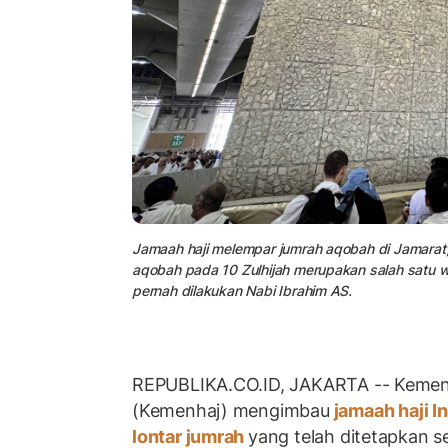
Jamaah haji melempar jumrah aqobah di Jamarat
aqobah pada 10 Zulhijah merupakan salah satu wa
pernah dilakukan Nabi Ibrahim AS.
REPUBLIKA.CO.ID, JAKARTA -- Kement
(Kemenhaj) mengimbau
jamaah haji I
lontar jumrah
yang telah ditetapkan s