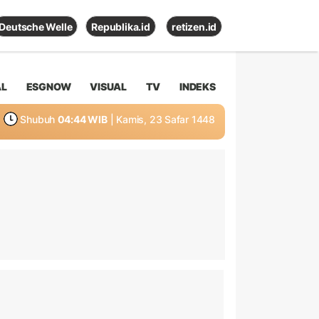
Deutsche Welle
Republika.id
retizen.id
AL
ESGNOW
VISUAL
TV
INDEKS
Shubuh
04:44 WIB
| Kamis, 23 Safar 1448