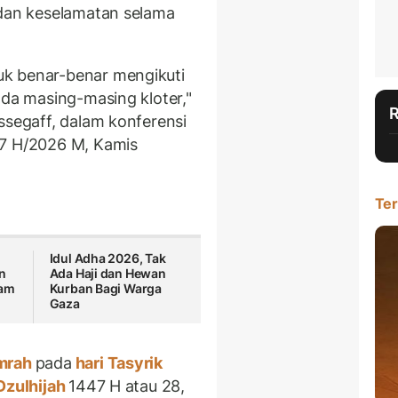
 dan keselamatan selama
uk benar-benar mengikuti
ada masing-masing kloter,"
ssegaff, dalam konferensi
47 H/2026 M, Kamis
Ter
Idul Adha 2026, Tak
n
Ada Haji dan Hewan
mam
Kurban Bagi Warga
Gaza
umrah
pada
hari Tasyrik
Dzulhijah
1447 H atau 28,