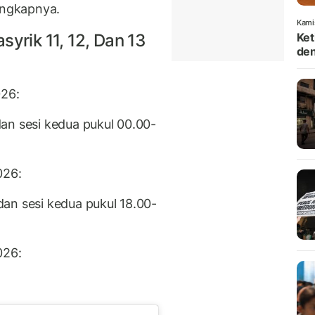
engkapnya.
Kami
yrik 11, 12, Dan 13
Ket
den
026:
an sesi kedua pukul 00.00-
026:
an sesi kedua pukul 18.00-
026: