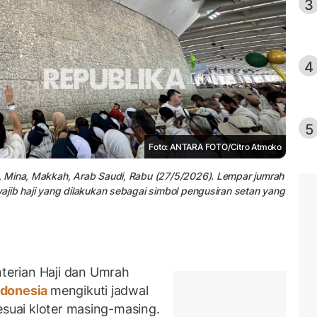
3
4
5
Foto: ANTARA FOTO/Citro Atmoko
, Mina, Makkah, Arab Saudi, Rabu (27/5/2026). Lempar jumrah
jib haji yang dilakukan sebagai simbol pengusiran setan yang
erian Haji dan Umrah
ndonesia
mengikuti jadwal
esuai kloter masing-masing.