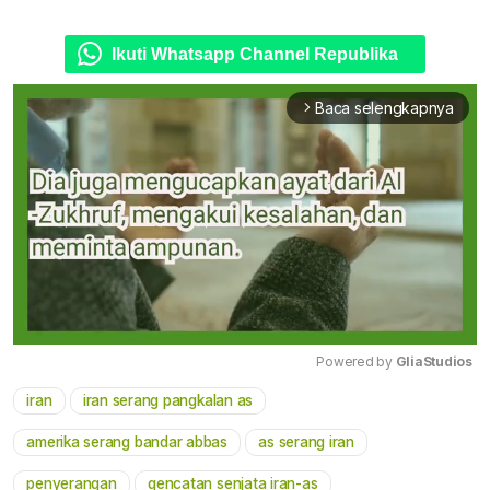
Ikuti Whatsapp Channel Republika
Baca selengkapnya
arrow_forward_ios
Powered by 
GliaStudios
iran
iran serang pangkalan as
Mute
amerika serang bandar abbas
as serang iran
penyerangan
gencatan senjata iran-as