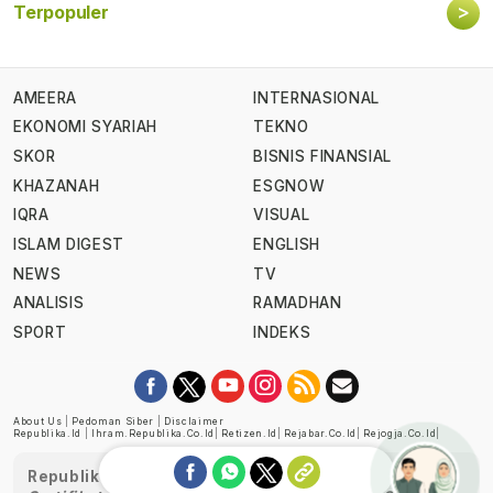
>
Terpopuler
AMEERA
INTERNASIONAL
EKONOMI SYARIAH
TEKNO
SKOR
BISNIS FINANSIAL
KHAZANAH
ESGNOW
IQRA
VISUAL
ISLAM DIGEST
ENGLISH
NEWS
TV
ANALISIS
RAMADHAN
SPORT
INDEKS
About Us
|
Pedoman Siber
|
Disclaimer
Republika.id
|
Ihram.republika.co.id
|
Retizen.id
|
Rejabar.co.id
|
Rejogja.co.id
|
Republika telah diverifikasi oleh Dewan Pers