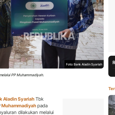
Foto: Bank Aladin Syariah
 melalui PP Muhammadiyah.
Ter
 Aladin Syariah
Tbk
P
Muhammadiyah
pada
yaluran dilakukan melalui