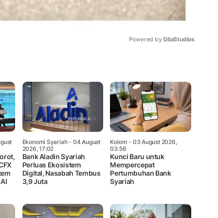
Powered by 
GliaStudios
Mute
gust
Ekonomi Syariah
- 04 August
Kolom
- 03 August 2026,
2026, 17:02
03:56
orot,
Bank Aladin Syariah
Kunci Baru untuk
 CFX
Perluas Ekosistem
Mempercepat
tem
Digital, Nasabah Tembus
Pertumbuhan Bank
 AI
3,9 Juta
Syariah