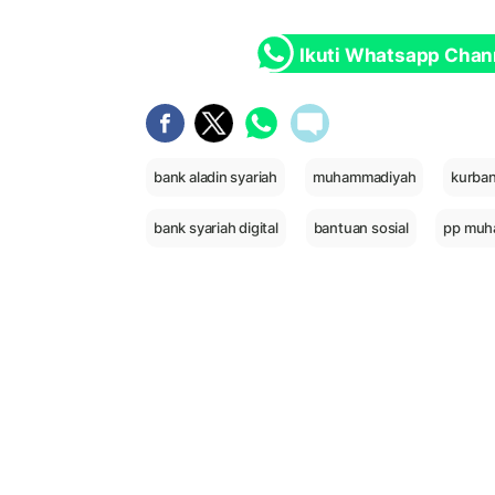
Ikuti Whatsapp Chan
bank aladin syariah
muhammadiyah
kurban
bank syariah digital
bantuan sosial
pp muh