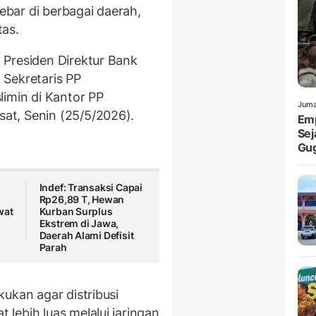
ebar di berbagai daerah,
tas.
 Presiden Direktur Bank
 Sekretaris PP
min di Kantor PP
Juma
at, Senin (25/5/2026).
Emp
Sej
Gu
Indef: Transaksi Capai
Rp26,89 T, Hewan
wat
Kurban Surplus
Ekstrem di Jawa,
Daerah Alami Defisit
Parah
ukan agar distribusi
lebih luas melalui jaringan