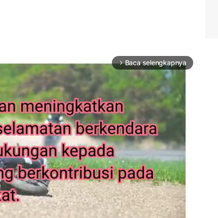
Baca selengkapnya
arrow_forward_ios