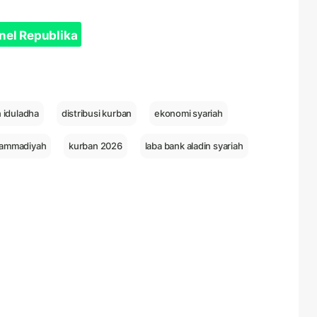
nel Republika
 iduladha
distribusi kurban
ekonomi syariah
ammadiyah
kurban 2026
laba bank aladin syariah