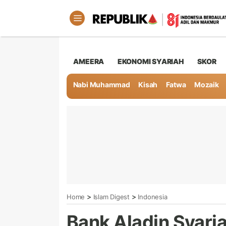
AMEERA
EKONOMI SYARIAH
SKOR
Nabi Muhammad
Kisah
Fatwa
Mozaik
>
>
Home
Islam Digest
Indonesia
Bank Aladin Syar