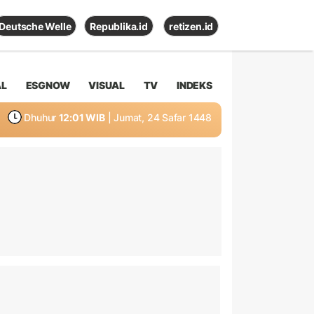
Deutsche Welle
Republika.id
retizen.id
AL
ESGNOW
VISUAL
TV
INDEKS
Dhuhur
12:01 WIB
| Jumat, 24 Safar 1448