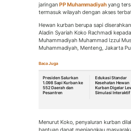
jaringan
PP Muhammadiyah
yang ters
termasuk wilayah dengan akses terba
Hewan kurban berupa sapi diserahkan
Aladin Syariah Koko Rachmadi kepada
Muhammadiyah Muhammad Izzul Musli
Muhammadiyah, Menteng, Jakarta Pus
Baca Juga
Presiden Salurkan
Edukasi Standar
1.098 Sapi Kurban ke
Kesehatan Hewan
552 Daerah dan
Kurban Digelar Le
Pesantren
Simulasi Interaktif
Menurut Koko, penyaluran kurban dilak
bantuan dapat menjangkau masyarakat 