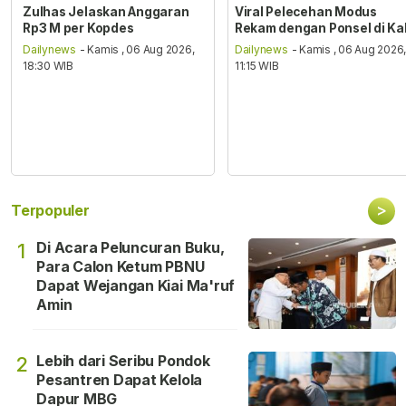
Zulhas Jelaskan Anggaran
Viral Pelecehan Modus
Rp3 M per Kopdes
Rekam dengan Ponsel di Ka
Dailynews
- Kamis , 06 Aug 2026,
Dailynews
- Kamis , 06 Aug 2026
18:30 WIB
11:15 WIB
>
Terpopuler
Di Acara Peluncuran Buku,
1
Para Calon Ketum PBNU
Dapat Wejangan Kiai Ma'ruf
Amin
Lebih dari Seribu Pondok
2
Pesantren Dapat Kelola
Dapur MBG