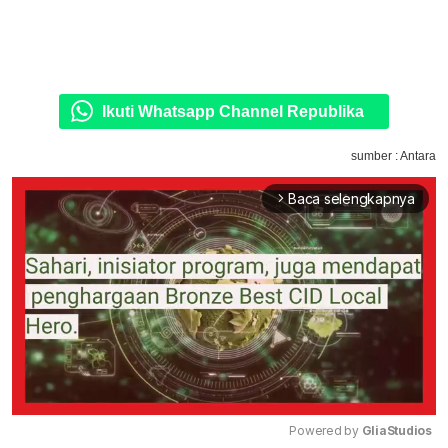
Ikuti Whatsapp Channel Republika
sumber : Antara
Baca selengkapnya
arrow_forward_ios
Powered by 
GliaStudios