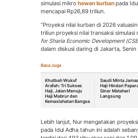
simulasi mikro
hewan kurban
pada Id
mencapai Rp26,89 triliun.
“Proyeksi nilai kurban di 2026 valuasi
triliun proyeksi nilai transaksi simulas
for Sharia Economic Development (CS
dalam diskusi daring di Jakarta, Senin
Baca Juga
Khutbah Wukuf
Saudi Minta Jama
Arafah: Tri Sukses
Haji Hindari Papar
Haji, Jalan Menuju
Sinar Matahari
Haji Mabrur dan
Langsung
Kemaslahatan Bangsa
Lebih lanjut, Nur mengatakan proyeks
pada Idul Adha tahun ini adalah sebany
terdiri dari 493 ribu ekor sapi dan 1,