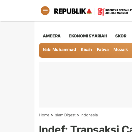
AMEERA
EKONOMI SYARIAH
SKOR
Nabi Muhammad
Kisah
Fatwa
Mozaik
>
>
Home
Islam Digest
Indonesia
Indef: Transaksi 