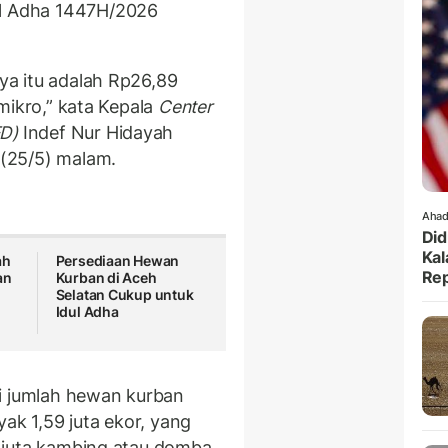
ul Adha 1447H/2026
nya itu adalah Rp26,89
i mikro,” kata Kepala
Center
ED)
Indef Nur Hidayah
 (25/5) malam.
Ahad
Did
Kal
ah
Persediaan Hewan
Rep
an
Kurban di Aceh
Selatan Cukup untuk
Idul Adha
i jumlah hewan kurban
ak 1,59 juta ekor, yang
09 juta kambing atau domba.