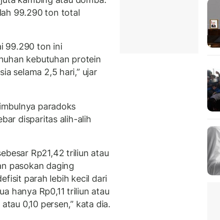
ah 99.290 ton total
 99.290 ton ini
nuhan kebutuhan protein
ia selama 2,5 hari,” ujar
 timbulnya paradoks
bar disparitas alih-alih
ebesar Rp21,42 triliun atau
han pasokan daging
efisit parah lebih kecil dari
a hanya Rp0,11 triliun atau
atau 0,10 persen,” kata dia.