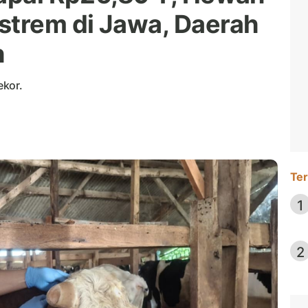
strem di Jawa, Daerah
h
ekor.
Ter
1
2