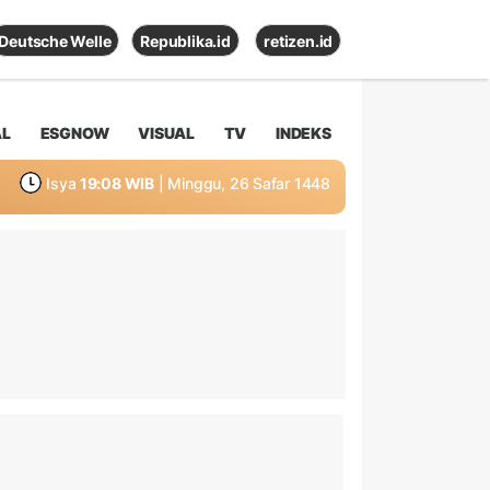
Deutsche Welle
Republika.id
retizen.id
AL
ESGNOW
VISUAL
TV
INDEKS
Isya
19:08 WIB
| Minggu, 26 Safar 1448