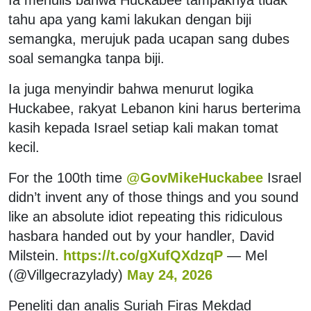
tahu apa yang kami lakukan dengan biji
semangka, merujuk pada ucapan sang dubes
soal semangka tanpa biji.
Ia juga menyindir bahwa menurut logika
Huckabee, rakyat Lebanon kini harus berterima
kasih kepada Israel setiap kali makan tomat
kecil.
For the 100th time
@GovMikeHuckabee
Israel
didn’t invent any of those things and you sound
like an absolute idiot repeating this ridiculous
hasbara handed out by your handler, David
Milstein.
https://t.co/gXufQXdzqP
— Mel
(@Villgecrazylady)
May 24, 2026
Peneliti dan analis Suriah Firas Mekdad