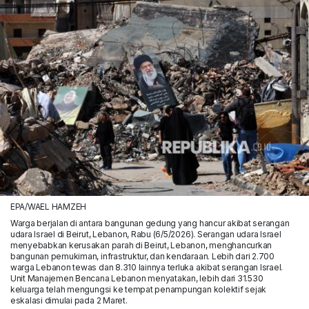
EPA/WAEL HAMZEH
Warga berjalan di antara bangunan gedung yang hancur akibat serangan
udara Israel di Beirut, Lebanon, Rabu (6/5/2026). Serangan udara Israel
menyebabkan kerusakan parah di Beirut, Lebanon, menghancurkan
bangunan pemukiman, infrastruktur, dan kendaraan. Lebih dari 2.700
warga Lebanon tewas dan 8.310 lainnya terluka akibat serangan Israel.
Unit Manajemen Bencana Lebanon menyatakan, lebih dari 31.530
keluarga telah mengungsi ke tempat penampungan kolektif sejak
eskalasi dimulai pada 2 Maret.