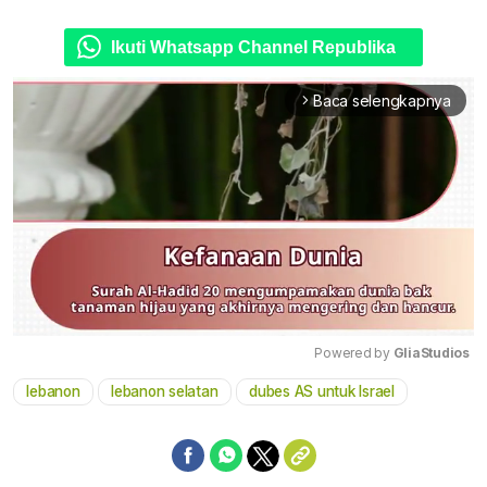
Ikuti Whatsapp Channel Republika
Baca selengkapnya
arrow_forward_ios
Powered by 
GliaStudios
lebanon
lebanon selatan
dubes AS untuk Israel
Mute