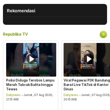
Rekomendasi
>
Republika TV
Polisi Diduga Terobos Lampu
Viral Pegawai P3K Bandung
Merah Tabrak Balita hingga
Barat Live TikTok di Kantor
Tewas
Dinas
Dailynews
- Jumat , 07 Aug 2026,
Dailynews
- Jumat , 07 Aug 2026
21:15 WIB
20:15 WIB