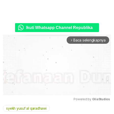
Ikuti Whatsapp Channel Republika
Baca selengkapnya
arrow_forward_ios
Powered by 
GliaStudios
syekh yusuf al qaradhawi
Mute