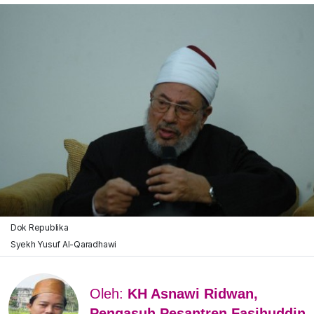
Dok Republika
Syekh Yusuf Al-Qaradhawi
Oleh:
KH Asnawi Ridwan,
Pengasuh Pesantren Fasihuddin