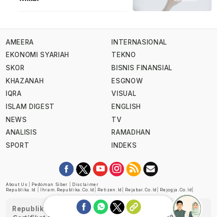
AMEERA
INTERNASIONAL
EKONOMI SYARIAH
TEKNO
SKOR
BISNIS FINANSIAL
KHAZANAH
ESGNOW
IQRA
VISUAL
ISLAM DIGEST
ENGLISH
NEWS
TV
ANALISIS
RAMADHAN
SPORT
INDEKS
About Us
|
Pedoman Siber
|
Disclaimer
Republika.id
|
Ihram.republika.co.id
|
Retizen.id
|
Rejabar.co.id
|
Rejogja.co.id
|
Republika telah diverifikasi oleh Dewan Pers