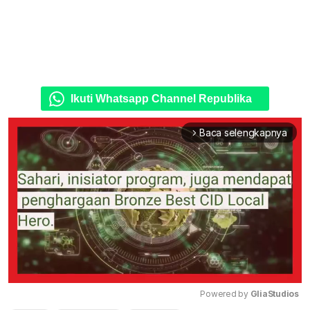
Ikuti Whatsapp Channel Republika
Baca selengkapnya
arrow_forward_ios
Powered by 
GliaStudios