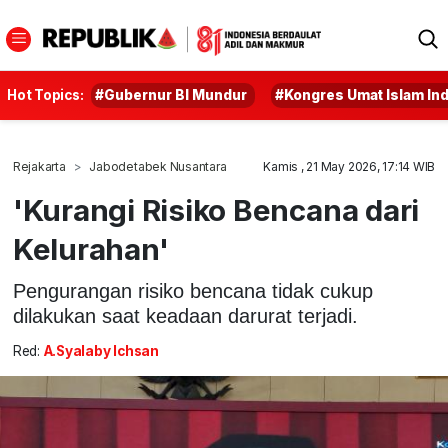
Hot Topics:
#Gubernur BI Mundur
#Kongres Umat Islam In
Rejakarta
Jabodetabek Nusantara
Kamis , 21 May 2026, 17:14 WIB
'Kurangi Risiko Bencana dari
Kelurahan'
Pengurangan risiko bencana tidak cukup
dilakukan saat keadaan darurat terjadi.
Red:
A.Syalaby Ichsan