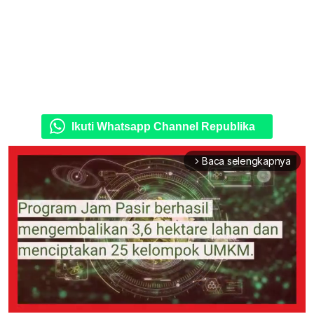
Ikuti Whatsapp Channel Republika
Baca selengkapnya
arrow_forward_ios