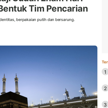
Bentuk Tim Pencarian
dentitas, berpakaian putih dan bersarung.
Ter
1
2
3