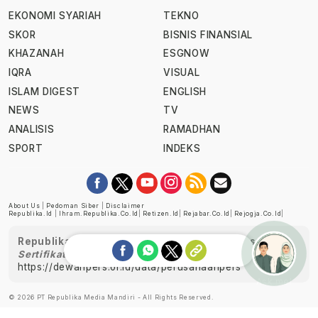
EKONOMI SYARIAH
TEKNO
SKOR
BISNIS FINANSIAL
KHAZANAH
ESGNOW
IQRA
VISUAL
ISLAM DIGEST
ENGLISH
NEWS
TV
ANALISIS
RAMADHAN
SPORT
INDEKS
About Us
|
Pedoman Siber
|
Disclaimer
Republika.id
|
Ihram.republika.co.id
|
Retizen.id
|
Rejabar.co.id
|
Rejogja.co.id
|
Republika telah diverifikasi oleh Dewan Pers
Sertifikat Nomor 1058/DP-Verifikasi/K/XII/2022
https://dewanpers.or.id/data/perusahaanpers
Ask me!
© 2026 PT Republika Media Mandiri - All Rights Reserved.