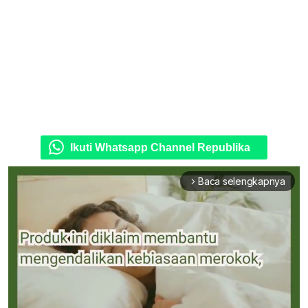
Ikuti Whatsapp Channel Republika
Baca selengkapnya
arrow_forward_ios