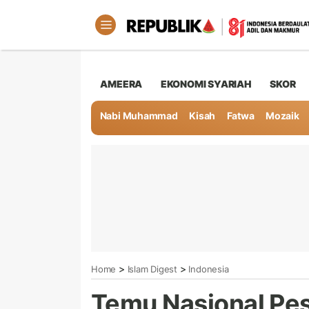
AMEERA
EKONOMI SYARIAH
SKOR
Nabi Muhammad
Kisah
Fatwa
Mozaik
>
>
Home
Islam Digest
Indonesia
Temu Nasional Pes