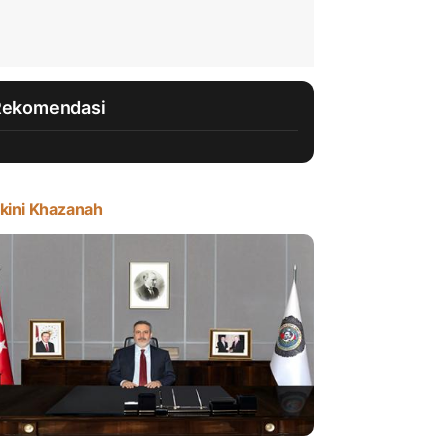
Rekomendasi
kini Khazanah