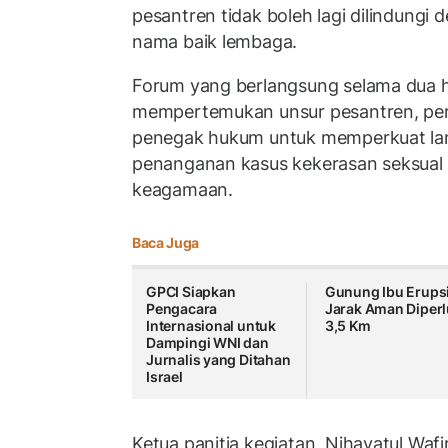
pesantren tidak boleh lagi dilindungi
nama baik lembaga.
Forum yang berlangsung selama dua ha
mempertemukan unsur pesantren, pem
penegak hukum untuk memperkuat l
penanganan kasus kekerasan seksual 
keagamaan.
Baca Juga
GPCI Siapkan
Gunung Ibu Erupsi
Pengacara
Jarak Aman Diper
Internasional untuk
3,5 Km
Dampingi WNI dan
Jurnalis yang Ditahan
Israel
Ketua panitia kegiatan, Nihayatul Wa