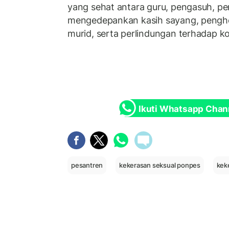
yang sehat antara guru, pengasuh, pe
mengedepankan kasih sayang, pengh
murid, serta perlindungan terhadap k
Ikuti Whatsapp Chan
pesantren
kekerasan seksual ponpes
kek