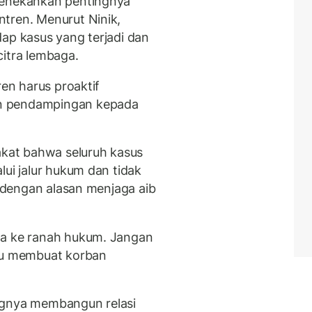
menekankan pentingnya
tren. Menurut Ninik,
dap kasus yang terjadi dan
citra lembaga.
ren harus proaktif
n pendampingan kepada
pakat bahwa seluruh kasus
lui jalur hukum dan tidak
l dengan alasan menjaga aib
wa ke ranah hukum. Jangan
tru membuat korban
ngnya membangun relasi