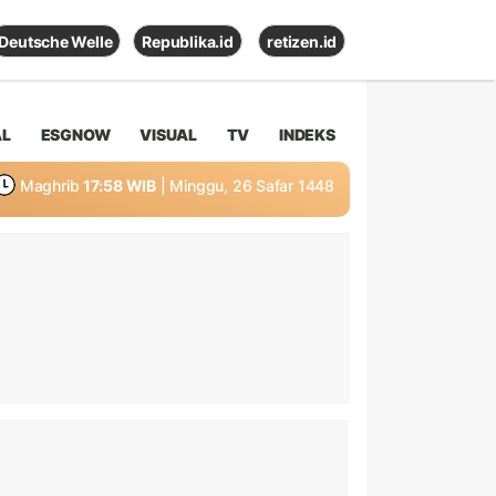
Deutsche Welle
Republika.id
retizen.id
AL
ESGNOW
VISUAL
TV
INDEKS
Maghrib
17:58 WIB
| Minggu, 26 Safar 1448