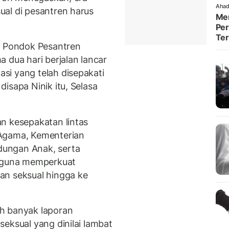
Ahad
al di pesantren harus
Men
Per
Te
l Pondok Pesantren
 dua hari berjalan lancar
si yang telah disepakati
isapa Ninik itu, Selasa
n kesepakatan lintas
 Agama, Kementerian
ungan Anak, serta
a guna memperkuat
an seksual hingga ke
h banyak laporan
eksual yang dinilai lambat