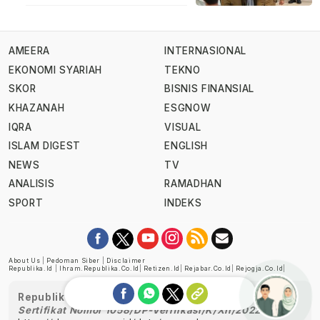
AMEERA
INTERNASIONAL
EKONOMI SYARIAH
TEKNO
SKOR
BISNIS FINANSIAL
KHAZANAH
ESGNOW
IQRA
VISUAL
ISLAM DIGEST
ENGLISH
NEWS
TV
ANALISIS
RAMADHAN
SPORT
INDEKS
About Us
|
Pedoman Siber
|
Disclaimer
Republika.id
|
Ihram.republika.co.id
|
Retizen.id
|
Rejabar.co.id
|
Rejogja.co.id
|
Republika telah diverifikasi oleh Dewan Pers
Sertifikat Nomor 1058/DP-Verifikasi/K/XII/2022