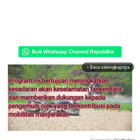
Ikuti Whatsapp Channel Republika
Baca selengkapnya
arrow_forward_ios
Powered by 
GliaStudios