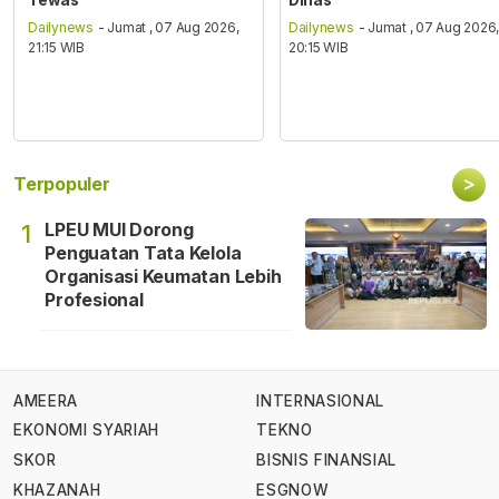
Tewas
Dinas
Dailynews
- Jumat , 07 Aug 2026,
Dailynews
- Jumat , 07 Aug 2026
21:15 WIB
20:15 WIB
>
Terpopuler
LPEU MUI Dorong
1
Penguatan Tata Kelola
Organisasi Keumatan Lebih
Profesional
AMEERA
INTERNASIONAL
EKONOMI SYARIAH
TEKNO
SKOR
BISNIS FINANSIAL
KHAZANAH
ESGNOW