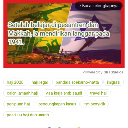
Baca selengkapnya
arrow_forward_ios
Powered by 
GliaStudios
haji 2026
haji ilegal
bandara soekarno-hatta
imigrasi
Mute
calon jamaah haji
visa kerja arab saudi
travel haji
penipuan haji
pengungkapan kasus
tim penyidik
pasal uu haji dan umrah