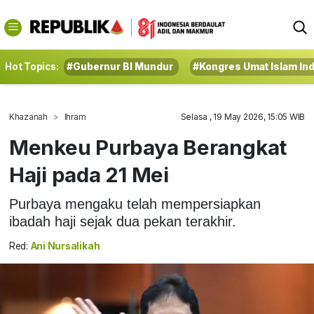
Hot Topics:
#Gubernur BI Mundur
#Kongres Umat Islam In
Khazanah
Ihram
Selasa , 19 May 2026, 15:05 WIB
Menkeu Purbaya Berangkat
Haji pada 21 Mei
Purbaya mengaku telah mempersiapkan
ibadah haji sejak dua pekan terakhir.
Red:
Ani Nursalikah