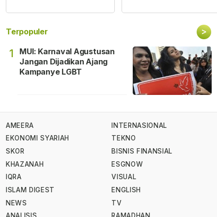
>
Terpopuler
MUI: Karnaval Agustusan
1
Jangan Dijadikan Ajang
Kampanye LGBT
AMEERA
INTERNASIONAL
EKONOMI SYARIAH
TEKNO
SKOR
BISNIS FINANSIAL
KHAZANAH
ESGNOW
IQRA
VISUAL
ISLAM DIGEST
ENGLISH
NEWS
TV
ANALISIS
RAMADHAN