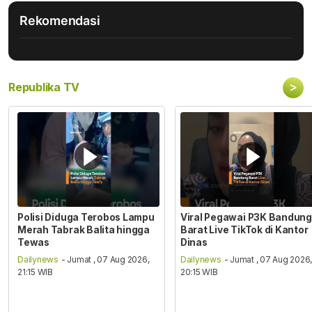
Rekomendasi
>
Republika TV
Polisi Diduga Terobos Lampu
Viral Pegawai P3K Bandung
Merah Tabrak Balita hingga
Barat Live TikTok di Kantor
Tewas
Dinas
Dailynews
- Jumat , 07 Aug 2026,
Dailynews
- Jumat , 07 Aug 2026
21:15 WIB
20:15 WIB