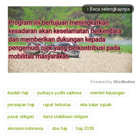
Baca selengkapnya
arrow_forward_ios
Powered by 
GliaStudios
ibadah haji
purbaya yudhi sadewa
menteri keuangan
Mute
persiapan haji
rapat terbatas
nilai tukar rupiah
pasar obligasi
dana stabilisasi obligasi
ekonomi indonesia
doa haji
haji 2026