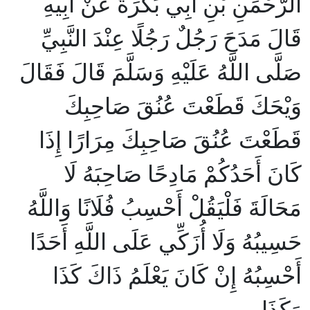
الرَّحْمَنِ بْنِ أَبِي بَكْرَةَ عَنْ أَبِيهِ
قَالَ مَدَحَ رَجُلٌ رَجُلًا عِنْدَ النَّبِيِّ
صَلَّى اللَّهُ عَلَيْهِ وَسَلَّمَ قَالَ فَقَالَ
وَيْحَكَ قَطَعْتَ عُنُقَ صَاحِبِكَ
قَطَعْتَ عُنُقَ صَاحِبِكَ مِرَارًا إِذَا
كَانَ أَحَدُكُمْ مَادِحًا صَاحِبَهُ لَا
مَحَالَةَ فَلْيَقُلْ أَحْسِبُ فُلَانًا وَاللَّهُ
حَسِيبُهُ وَلَا أُزَكِّي عَلَى اللَّهِ أَحَدًا
أَحْسِبُهُ إِنْ كَانَ يَعْلَمُ ذَاكَ كَذَا
وَكَذَا