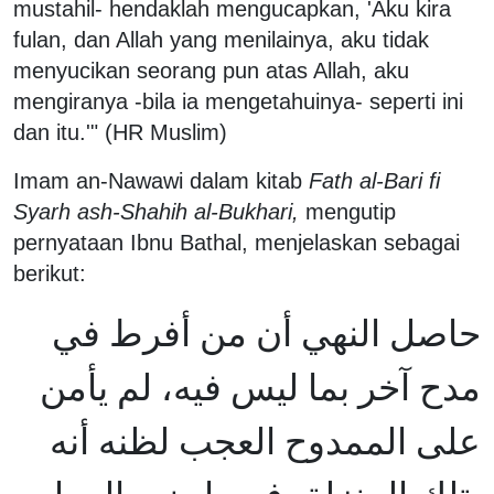
mustahil- hendaklah mengucapkan, 'Aku kira
fulan, dan Allah yang menilainya, aku tidak
menyucikan seorang pun atas Allah, aku
mengiranya -bila ia mengetahuinya- seperti ini
dan itu.'" (HR Muslim)
Imam an-Nawawi dalam kitab
Fath al-Bari fi
Syarh ash-Shahih al-Bukhari,
mengutip
pernyataan Ibnu Bathal, menjelaskan sebagai
berikut:
حاصل النهي أن من أفرط في
مدح آخر بما ليس فيه، لم يأمن
على الممدوح العجب لظنه أنه