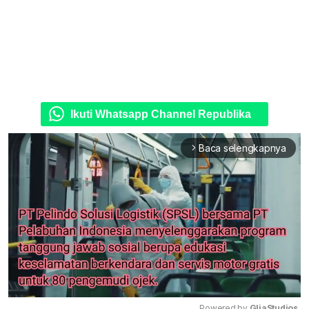
Ikuti Whatsapp Channel Republika
Baca selengkapnya
arrow_forward_ios
Powered by 
GliaStudios