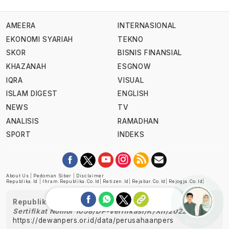
AMEERA
INTERNASIONAL
EKONOMI SYARIAH
TEKNO
SKOR
BISNIS FINANSIAL
KHAZANAH
ESGNOW
IQRA
VISUAL
ISLAM DIGEST
ENGLISH
NEWS
TV
ANALISIS
RAMADHAN
SPORT
INDEKS
About Us
|
Pedoman Siber
|
Disclaimer
Republika.id
|
Ihram.republika.co.id
|
Retizen.id
|
Rejabar.co.id
|
Rejogja.co.id
|
Republika telah diverifikasi oleh Dewan Pers
Sertifikat Nomor 1058/DP-Verifikasi/K/XII/2022
https://dewanpers.or.id/data/perusahaanpers
Ask me!