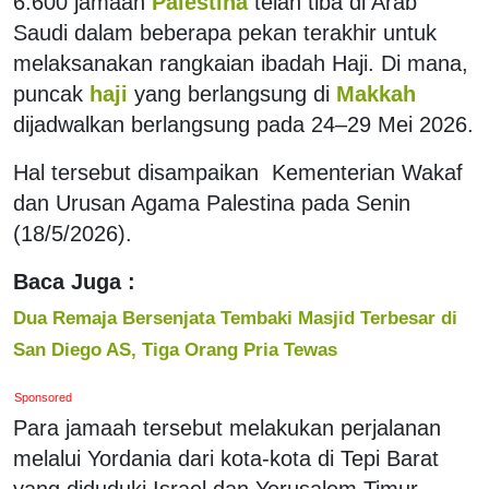
6.600 jamaah
Palestina
telah tiba di Arab
Saudi dalam beberapa pekan terakhir untuk
melaksanakan rangkaian ibadah Haji. Di mana,
puncak
haji
yang berlangsung di
Makkah
dijadwalkan berlangsung pada 24–29 Mei 2026.
Hal tersebut disampaikan Kementerian Wakaf
dan Urusan Agama Palestina pada Senin
(18/5/2026).
Baca Juga :
Dua Remaja Bersenjata Tembaki Masjid Terbesar di
San Diego AS, Tiga Orang Pria Tewas
Sponsored
Para jamaah tersebut melakukan perjalanan
melalui Yordania dari kota-kota di Tepi Barat
yang diduduki Israel dan Yerusalem Timur.