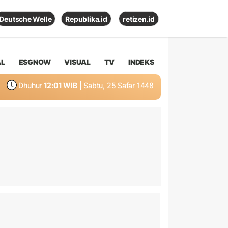
Deutsche Welle
Republika.id
retizen.id
AL
ESGNOW
VISUAL
TV
INDEKS
Dhuhur
12:01 WIB
| Sabtu, 25 Safar 1448