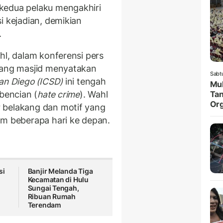
kedua pelaku mengakhiri
i kejadian, demikian
.
hl, dalam konferensi pers
erang masjid menyatakan
Sabt
San Diego
(ICSD)
ini tengah
Muk
ebencian (
hate crime
). Wahl
Tan
Org
 belakang dan motif yang
am beberapa hari ke depan.
si
Banjir Melanda Tiga
Kecamatan di Hulu
Sungai Tengah,
Ribuan Rumah
Terendam