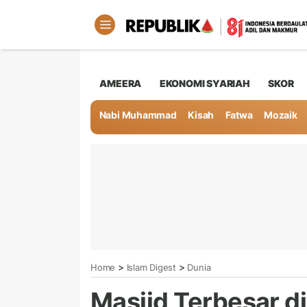
AMEERA
EKONOMI SYARIAH
SKOR
Nabi Muhammad
Kisah
Fatwa
Mozaik
>
>
Home
Islam Digest
Dunia
Masjid Terbesar d