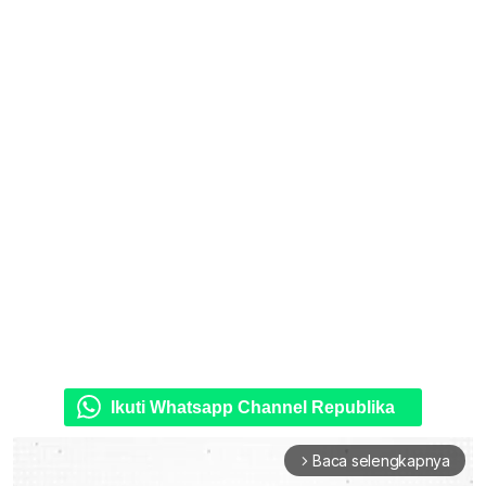
Ikuti Whatsapp Channel Republika
Baca selengkapnya
arrow_forward_ios