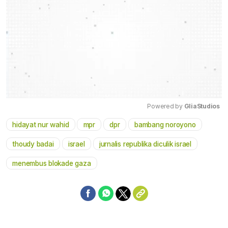
Powered by 
GliaStudios
hidayat nur wahid
mpr
dpr
bambang noroyono
Mute
thoudy badai
israel
jurnalis republika diculik israel
menembus blokade gaza