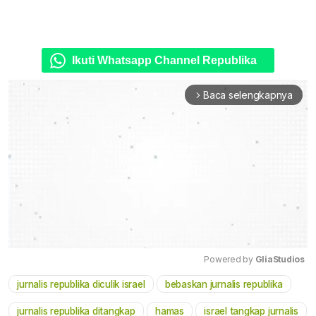
Ikuti Whatsapp Channel Republika
Baca selengkapnya
arrow_forward_ios
Powered by 
GliaStudios
jurnalis republika diculik israel
bebaskan jurnalis republika
Mute
jurnalis republika ditangkap
hamas
israel tangkap jurnalis