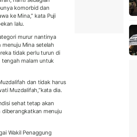
, punya komorbid dan
a ke Mina,” kata Puji
ekan lalu.
tegori murur nantinya
h menuju Mina setelah
ka tidak perlu turun di
 tengah malam untuk
Muzdalifah dan tidak harus
i Muzdalifah,”kata dia.
disi sehat tetap akan
m diberangkatkan menuju
agai Wakil Penaggung