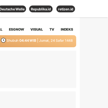
Deutsche Welle
Republika.id
retizen.id
AL
ESGNOW
VISUAL
TV
INDEKS
Shubuh
04:44 WIB
| Jumat, 24 Safar 1448