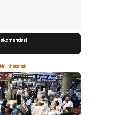
Rekomendasi
kini Khazanah