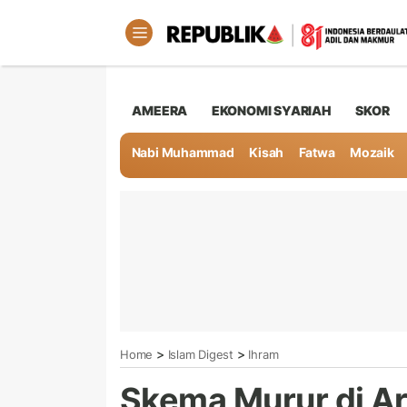
AMEERA
EKONOMI SYARIAH
SKOR
Nabi Muhammad
Kisah
Fatwa
Mozaik
>
>
Home
Islam Digest
Ihram
Skema Murur di A