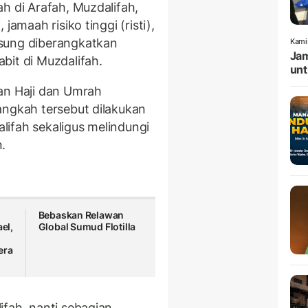
h di Arafah, Muzdalifah,
jamaah risiko tinggi (risti),
sung diberangkatkan
Kami
Jam
bit di Muzdalifah.
unt
an Haji dan Umrah
angkah tersebut dilakukan
ifah sekaligus melindungi
.
a
Bebaskan Relawan
ael,
Global Sumud Flotilla
era
ifah, nanti sebagian