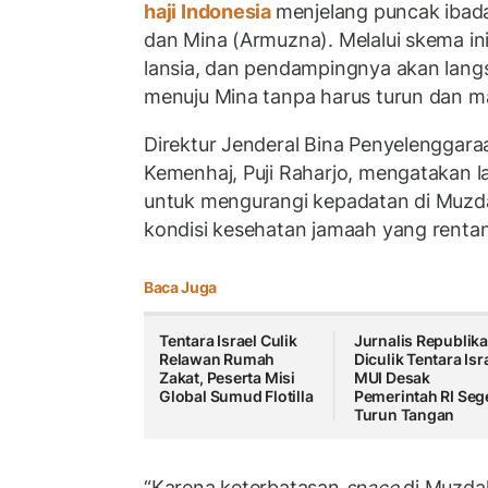
haji Indonesia
menjelang puncak ibada
dan Mina (Armuzna). Melalui skema ini, 
lansia, dan pendampingnya akan lang
menuju Mina tanpa harus turun dan ma
Direktur Jenderal Bina Penyelenggara
Kemenhaj, Puji Raharjo, mengatakan l
untuk mengurangi kepadatan di Muzdal
kondisi kesehatan jamaah yang rentan
Baca Juga
Tentara Israel Culik
Jurnalis Republik
Relawan Rumah
Diculik Tentara Isr
Zakat, Peserta Misi
MUI Desak
Global Sumud Flotilla
Pemerintah RI Seg
Turun Tangan
“Karena keterbatasan
space
di Muzdal