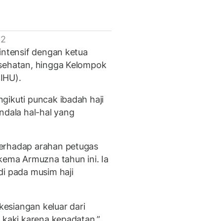
 2
intensif dengan ketua
esehatan, hingga Kelompok
IHU).
gikuti puncak ibadah haji
ndala hal-hal yang
terhadap arahan petugas
kema Armuzna tahun ini. Ia
di pada musim haji
 kesiangan keluar dari
 kaki karena kepadatan,”