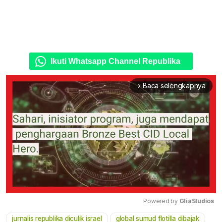
Ikuti Whatsapp Channel Republika
Baca selengkapnya
arrow_forward_ios
Powered by 
GliaStudios
jurnalis republika diculik israel
global sumud flotilla dibajak