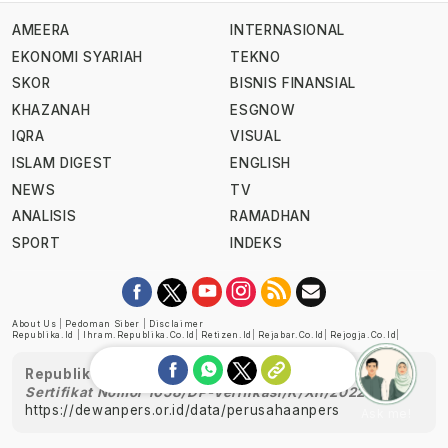
AMEERA
INTERNASIONAL
EKONOMI SYARIAH
TEKNO
SKOR
BISNIS FINANSIAL
KHAZANAH
ESGNOW
IQRA
VISUAL
ISLAM DIGEST
ENGLISH
NEWS
TV
ANALISIS
RAMADHAN
SPORT
INDEKS
About Us
|
Pedoman Siber
|
Disclaimer
Republika.id
|
Ihram.republika.co.id
|
Retizen.id
|
Rejabar.co.id
|
Rejogja.co.id
|
Republika telah diverifikasi oleh Dewan Pers
Sertifikat Nomor 1058/DP-Verifikasi/K/XII/2022
https://dewanpers.or.id/data/perusahaanpers
Ask me!