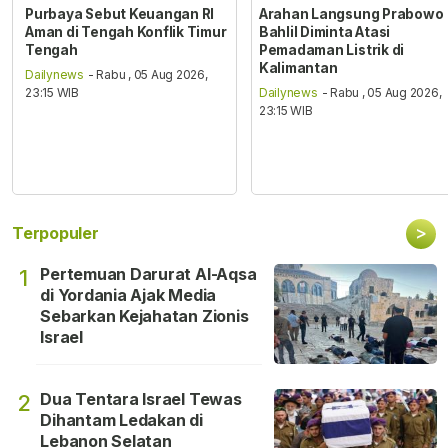
Purbaya Sebut Keuangan RI
Arahan Langsung Prabowo
Aman di Tengah Konflik Timur
Bahlil Diminta Atasi
Tengah
Pemadaman Listrik di
Kalimantan
Dailynews
- Rabu , 05 Aug 2026,
23:15 WIB
Dailynews
- Rabu , 05 Aug 2026,
23:15 WIB
>
Terpopuler
Pertemuan Darurat Al-Aqsa
1
di Yordania Ajak Media
Sebarkan Kejahatan Zionis
Israel
Dua Tentara Israel Tewas
2
Dihantam Ledakan di
Lebanon Selatan