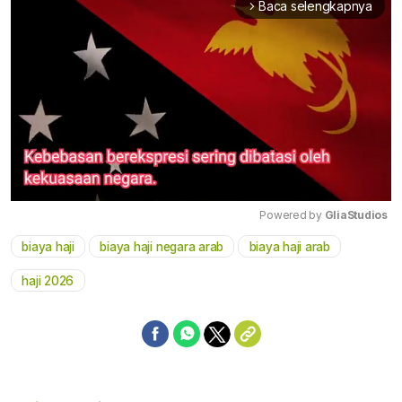
Baca selengkapnya
arrow_forward_ios
Powered by 
GliaStudios
biaya haji
biaya haji negara arab
biaya haji arab
Mute
haji 2026