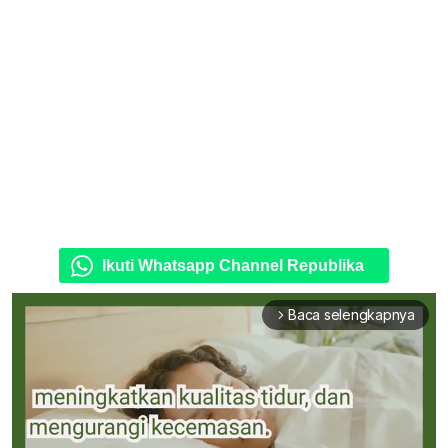
Ikuti Whatsapp Channel Republika
Baca selengkapnya
arrow_forward_ios