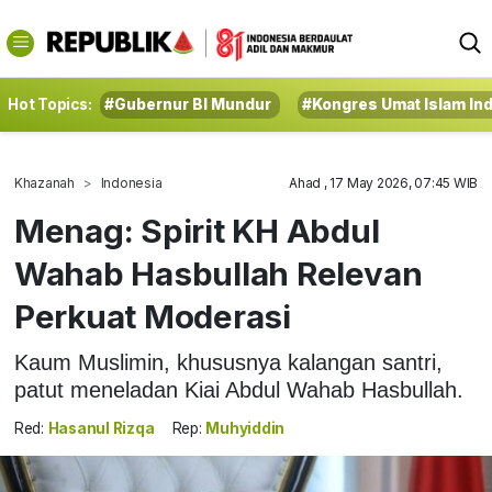
Hot Topics:
#Gubernur BI Mundur
#Kongres Umat Islam In
Khazanah
Indonesia
Ahad , 17 May 2026, 07:45 WIB
Menag: Spirit KH Abdul
Wahab Hasbullah Relevan
Perkuat Moderasi
Kaum Muslimin, khususnya kalangan santri,
patut meneladan Kiai Abdul Wahab Hasbullah.
Red:
Hasanul Rizqa
Rep:
Muhyiddin