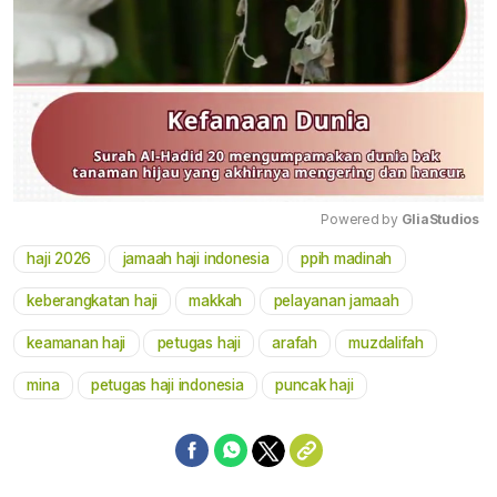
Powered by 
GliaStudios
haji 2026
jamaah haji indonesia
ppih madinah
Mute
keberangkatan haji
makkah
pelayanan jamaah
keamanan haji
petugas haji
arafah
muzdalifah
mina
petugas haji indonesia
puncak haji