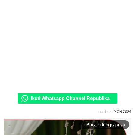
Ikuti Whatsapp Channel Republika
sumber : MCH 2026
Baca selengkapnya
arrow_forward_ios