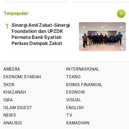
>
Terpopuler
Sinergi Amil Zakat-Sinergi
1
Foundation dan UPZDK
Permata Bank Syariah
Perluas Dampak Zakat
AMEERA
INTERNASIONAL
EKONOMI SYARIAH
TEKNO
SKOR
BISNIS FINANSIAL
KHAZANAH
ESGNOW
IQRA
VISUAL
ISLAM DIGEST
ENGLISH
NEWS
TV
ANALISIS
RAMADHAN