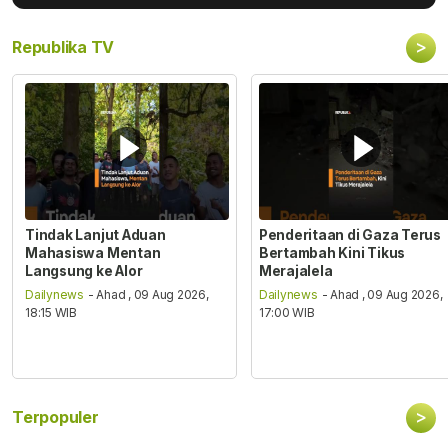
>
Republika TV
Tindak Lanjut Aduan
Penderitaan di Gaza Terus
Mahasiswa Mentan
Bertambah Kini Tikus
Langsung ke Alor
Merajalela
Dailynews
- Ahad , 09 Aug 2026,
Dailynews
- Ahad , 09 Aug 2026,
18:15 WIB
17:00 WIB
>
Terpopuler