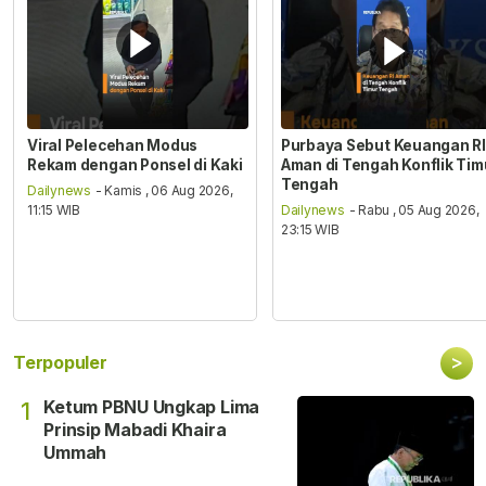
Viral Pelecehan Modus
Purbaya Sebut Keuangan RI
Rekam dengan Ponsel di Kaki
Aman di Tengah Konflik Tim
Tengah
Dailynews
- Kamis , 06 Aug 2026,
11:15 WIB
Dailynews
- Rabu , 05 Aug 2026,
23:15 WIB
>
Terpopuler
Ketum PBNU Ungkap Lima
1
Prinsip Mabadi Khaira
Ummah