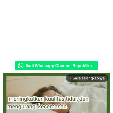
Ikuti Whatsapp Channel Republika
Baca selengkapnya
arrow_forward_ios