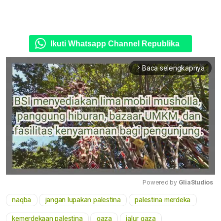
Ikuti Whatsapp Channel Republika
Baca selengkapnya
arrow_forward_ios
Powered by 
GliaStudios
naqba
jangan lupakan palestina
palestina merdeka
Mute
kemerdekaan palestina
gaza
jalur gaza