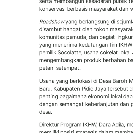
serta membangun kesadaran publik t
konservasi berbasis masyarakat dan w
Roadshow
yang berlangsung di sejumlah
disambut hangat oleh tokoh masyaraka
komunitas pemuda, dan pegiat lingkun
yang menerima kedatangan tim IKHW 
pemilik Socolatte, usaha cokelat lokal 
mengembangkan produk berbahan baku
petani setempat.
Usaha yang berlokasi di Desa Baroh 
Baru, Kabupaten Pidie Jaya tersebut d
penting bagaimana ekonomi lokal da
dengan semangat keberlanjutan dan
desa.
Direktur Program IKHW, Dara Adila, 
memiliki posisi strategis dalam memb