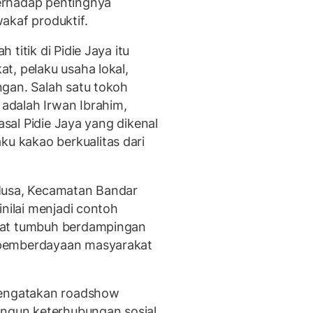
erhadap pentingnya
akaf produktif.
 titik di Pidie Jaya itu
t, pelaku usaha lokal,
gan. Salah satu tokoh
adalah Irwan Ibrahim,
asal Pidie Jaya yang dikenal
 kakao berkualitas dari
Musa, Kecamatan Bandar
inilai menjadi contoh
pat tumbuh berdampingan
 pemberdayaan masyarakat
mengatakan roadshow
angun keterhubungan sosial