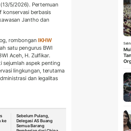
 (13/5/2026). Pertemuan
f konservasi berbasis
 kawasan Jantho dan
log, rombongan
IKHW
Sabt
lah satu pengurus BWI
Muk
WI Aceh, H. Zulfikar.
Tan
Org
i sejumlah aspek penting
rvasi lingkungan, terutama
dministrasi dan legalitas
is
Sebelum Pulang,
 ke
Delegasi AS Buang
Semua Barang
Pemberian dari China,