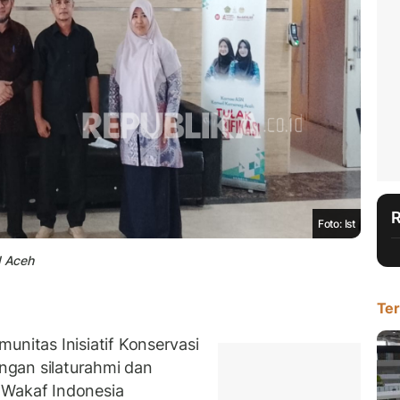
Foto: Ist
I Aceh
Ter
itas Inisiatif Konservasi
gan silaturahmi dan
 Wakaf Indonesia