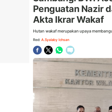
Penguatan Nazir d
Akta Ikrar Wakaf
Hutan wakaf merupakan upaya membangun
Red:
A.Syalaby Ichsan