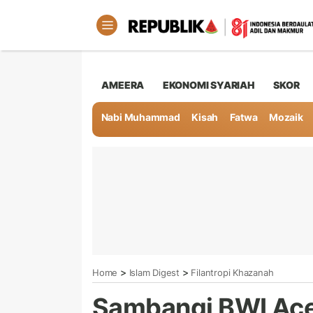
AMEERA
EKONOMI SYARIAH
SKOR
Nabi Muhammad
Kisah
Fatwa
Mozaik
>
>
Home
Islam Digest
Filantropi Khazanah
Sambangi BWI Ace