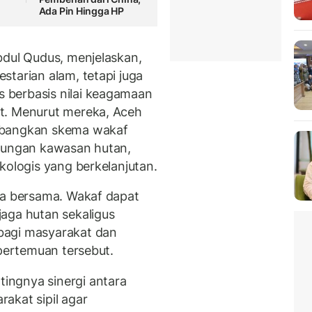
Ada Pin Hingga HP
bdul Qudus, menjelaskan,
starian alam, tetapi juga
 berbasis nilai keagamaan
t. Menurut mereka, Aceh
mbangkan skema wakaf
ndungan kawasan hutan,
kologis yang berkelanjutan.
ja bersama. Wakaf dapat
aga hutan sekaligus
bagi masyarakat dan
 pertemuan tersebut.
ingnya sinergi antara
akat sipil agar