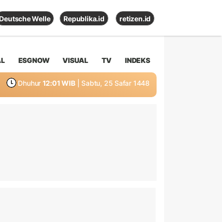
Deutsche Welle
Republika.id
retizen.id
AL
ESGNOW
VISUAL
TV
INDEKS
Dhuhur
12:01 WIB
| Sabtu, 25 Safar 1448