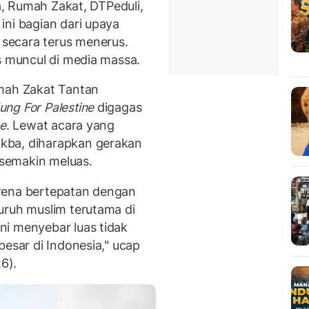
na, Rumah Zakat, DTPeduli,
ni bagian dari upaya
a
secara terus menerus.
s muncul di media massa.
ah Zakat Tantan
ung For Palestine
digagas
ne
. Lewat acara yang
kba, diharapkan gerakan
semakin meluas.
karena bertepatan dengan
uruh muslim terutama di
ni menyebar luas tidak
besar di Indonesia," ucap
6).