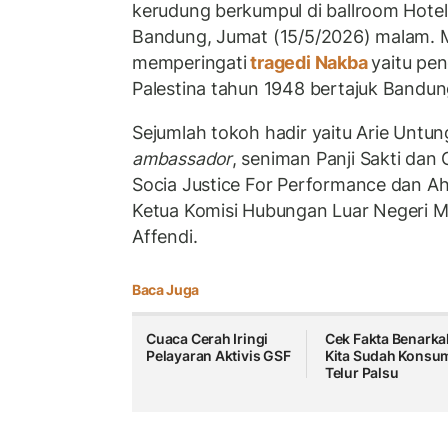
kerudung berkumpul di ballroom Hote
Bandung, Jumat (15/5/2026) malam. 
memperingati
tragedi Nakba
yaitu pen
Palestina tahun 1948 bertajuk Bandung
Sejumlah tokoh hadir yaitu Arie Untu
ambassador
, seniman Panji Sakti dan
Socia Justice For Performance dan A
Ketua Komisi Hubungan Luar Negeri M
Affendi.
Baca Juga
Cuaca Cerah Iringi
Cek Fakta Benarka
Pelayaran Aktivis GSF
Kita Sudah Konsu
Telur Palsu