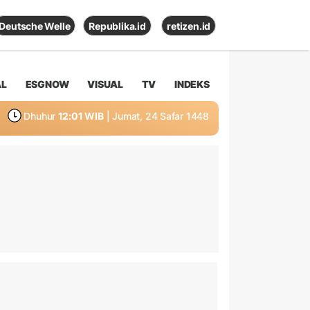
Deutsche Welle
Republika.id
retizen.id
AL
ESGNOW
VISUAL
TV
INDEKS
Dhuhur
12:01 WIB
| Jumat, 24 Safar 1448