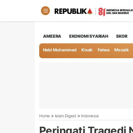
AMEERA
EKONOMI SYARIAH
SKOR
Nabi Muhammad
Kisah
Fatwa
Mozaik
>
>
Home
Islam Digest
Indonesia
Peringati Tragedi