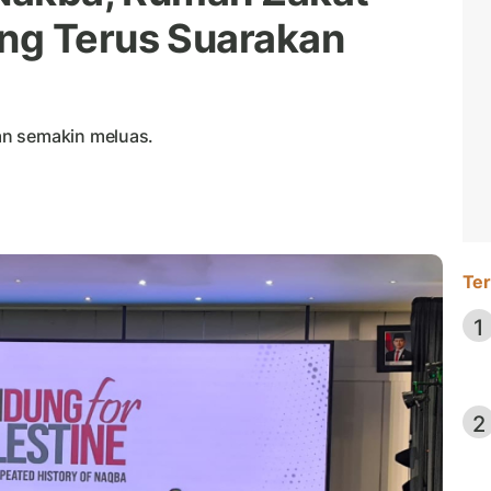
ng Terus Suarakan
an semakin meluas.
Ter
1
2