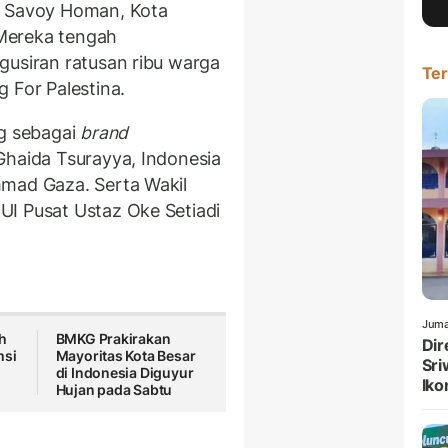
l Savoy Homan, Kota
Mereka tengah
gusiran ratusan ribu warga
Ter
 For Palestina.
ng sebagai
brand
 Ghaida Tsurayya, Indonesia
hmad Gaza. Serta Wakil
UI Pusat Ustaz Oke Setiadi
Juma
h
BMKG Prakirakan
Dir
msi
Mayoritas Kota Besar
Sri
di Indonesia Diguyur
Iko
Hujan pada Sabtu