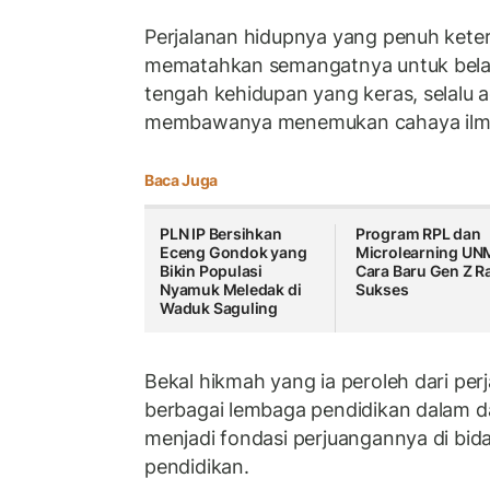
Perjalanan hidupnya yang penuh kete
mematahkan semangatnya untuk belaj
tengah kehidupan yang keras, selalu a
membawanya menemukan cahaya ilmu
Baca Juga
PLN IP Bersihkan
Program RPL dan
Eceng Gondok yang
Microlearning UN
Bikin Populasi
Cara Baru Gen Z R
Nyamuk Meledak di
Sukses
Waduk Saguling
Bekal hikmah yang ia peroleh dari per
berbagai lembaga pendidikan dalam d
menjadi fondasi perjuangannya di bi
pendidikan.