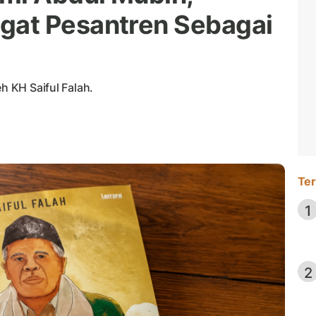
at Pesantren Sebagai
h KH Saiful Falah.
Ter
1
2