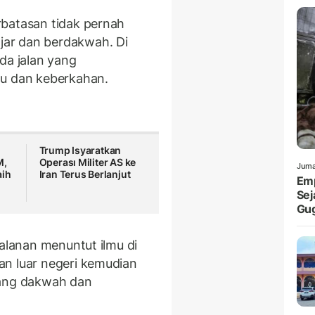
rbatasan tidak pernah
ar dan berdakwah. Di
da jalan yang
 dan keberkahan.
Trump Isyaratkan
M,
Operası Militer AS ke
Juma
aih
Iran Terus Berlanjut
Emp
Sej
Gu
jalanan menuntut ilmu di
an luar negeri kemudian
dang dakwah dan