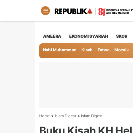
AMEERA
EKONOMI SYARIAH
SKOR
Nabi Muhammad
Kisah
Fatwa
Mozaik
>
>
Home
Islam Digest
Islam Digest
Buku Kisah KH Hel