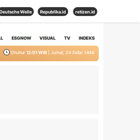
Deutsche Welle
Republika.id
retizen.id
AL
ESGNOW
VISUAL
TV
INDEKS
Dhuhur
12:01 WIB
| Jumat, 24 Safar 1448