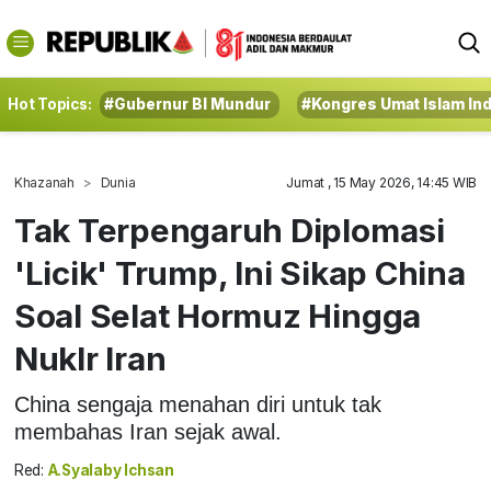
Hot Topics:
#Gubernur BI Mundur
#Kongres Umat Islam In
Khazanah
Dunia
Jumat , 15 May 2026, 14:45 WIB
Tak Terpengaruh Diplomasi
'Licik' Trump, Ini Sikap China
Soal Selat Hormuz Hingga
Nuklr Iran
China sengaja menahan diri untuk tak
membahas Iran sejak awal.
Red:
A.Syalaby Ichsan