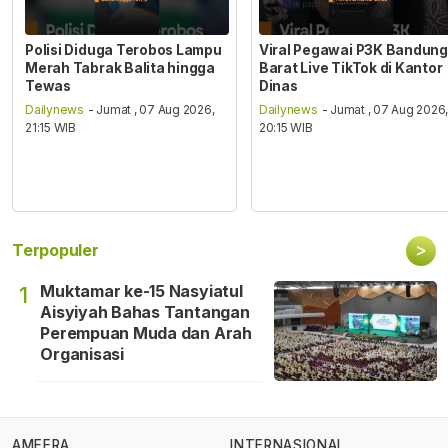
Polisi Diduga Terobos Lampu
Viral Pegawai P3K Bandung
Merah Tabrak Balita hingga
Barat Live TikTok di Kantor
Tewas
Dinas
Dailynews
- Jumat , 07 Aug 2026,
Dailynews
- Jumat , 07 Aug 2026
21:15 WIB
20:15 WIB
>
Terpopuler
Muktamar ke-15 Nasyiatul
1
Aisyiyah Bahas Tantangan
Perempuan Muda dan Arah
Organisasi
AMEERA
INTERNASIONAL