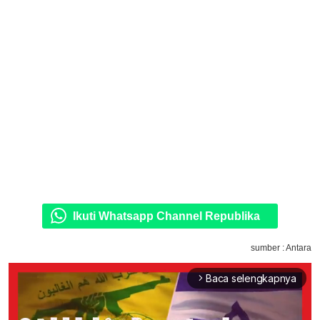
Ikuti Whatsapp Channel Republika
sumber : Antara
Baca selengkapnya
arrow_forward_ios