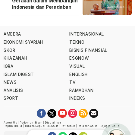
Gerakan dalam Membangun
Indonesia dan Peradaban
AMEERA
INTERNASIONAL
EKONOMI SYARIAH
TEKNO
SKOR
BISNIS FINANSIAL
KHAZANAH
ESGNOW
IQRA
VISUAL
ISLAM DIGEST
ENGLISH
NEWS
TV
ANALISIS
RAMADHAN
SPORT
INDEKS
About Us
|
Pedoman Siber
|
Disclaimer
Republika.id
|
Ihram.republika.co.id
|
Retizen.id
|
Rejabar.co.id
|
Rejogja.co.id
|