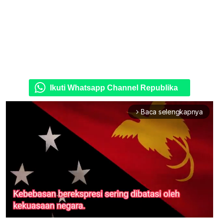
Ikuti Whatsapp Channel Republika
Baca selengkapnya
arrow_forward_ios