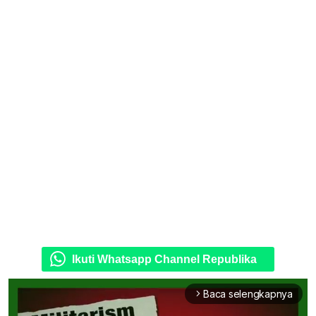
Ikuti Whatsapp Channel Republika
Baca selengkapnya
arrow_forward_ios