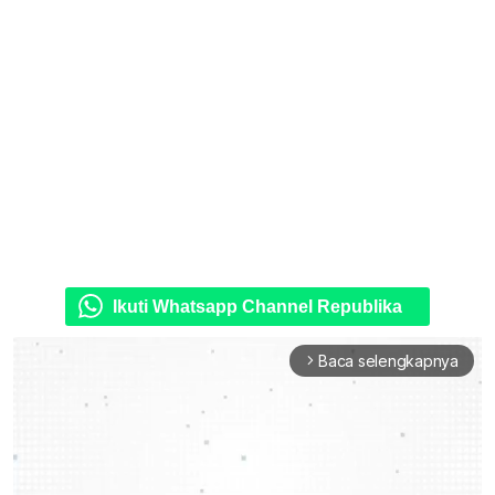
Ikuti Whatsapp Channel Republika
Baca selengkapnya
arrow_forward_ios