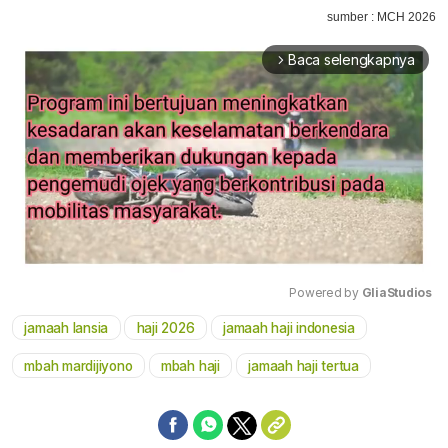
sumber : MCH 2026
Baca selengkapnya
arrow_forward_ios
Powered by 
GliaStudios
jamaah lansia
haji 2026
jamaah haji indonesia
Mute
mbah mardijiyono
mbah haji
jamaah haji tertua