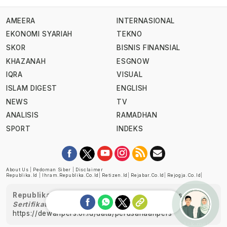
AMEERA
INTERNASIONAL
EKONOMI SYARIAH
TEKNO
SKOR
BISNIS FINANSIAL
KHAZANAH
ESGNOW
IQRA
VISUAL
ISLAM DIGEST
ENGLISH
NEWS
TV
ANALISIS
RAMADHAN
SPORT
INDEKS
About Us
|
Pedoman Siber
|
Disclaimer
Republika.id
|
Ihram.republika.co.id
|
Retizen.id
|
Rejabar.co.id
|
Rejogja.co.id
|
Republika telah diverifikasi oleh Dewan Pers
Sertifikat Nomor 1058/DP-Verifikasi/K/XII/2022
https://dewanpers.or.id/data/perusahaanpers
Ask me!