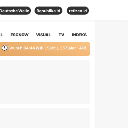
Deutsche Welle
Republika.id
retizen.id
AL
ESGNOW
VISUAL
TV
INDEKS
Shubuh
04:44 WIB
| Sabtu, 25 Safar 1448