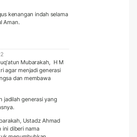
gus kenangan indah selama
l Aman.
 2
Buq'atun Mubarakah, H M
tri agar menjadi generasi
bangsa dan membawa
 jadilah generasi yang
asnya.
ubarakah, Ustadz Ahmad
ini diberi nama
untuk menumbuhkan