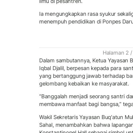
ilmu di pesantren.
Ia mengungkapkan rasa syukur sekali
menempuh pendidikan di Ponpes Daru
Halaman 2 /
Dalam sambutannya, Ketua Yayasan 
Iqbal Djalil, berpesan kepada para san
yang bertanggung jawab terhadap 
gelombang kebaikan ke masyarakat.
“Banggalah menjadi seorang santri dan
membawa manfaat bagi bangsa,” teg
Wakil Sekretaris Yayasan Buq'atun M
Sahal, menambahkan bahwa lapangan 
Konstantinopel Hall sebagai simbol 