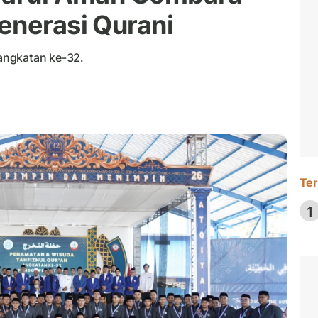
enerasi Qurani
angkatan ke-32.
Ter
1