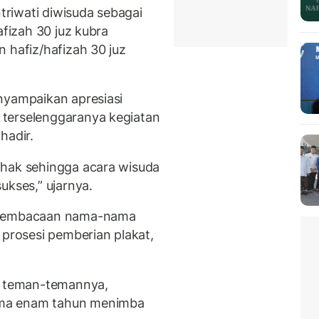
ntriwati diwisuda sebagai
afizah 30 juz kubra
 hafiz/hafizah 30 juz
.
nyampaikan apresiasi
terselenggaranya kegiatan
hadir.
ihak sehingga acara wisuda
ukses,” ujarnya.
n pembacaan nama-nama
 prosesi pemberian plakat,
li teman-temannya,
ama enam tahun menimba