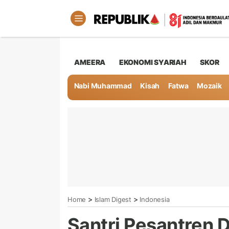
AMEERA
EKONOMI SYARIAH
SKOR
Nabi Muhammad
Kisah
Fatwa
Mozaik
>
>
Home
Islam Digest
Indonesia
Santri Pesantren