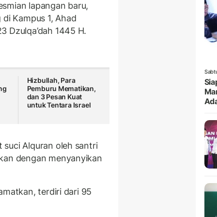
esmian lapangan baru,
g di Kampus 1, Ahad
23 Dzulqa’dah 1445 H.
Sabt
Hizbullah, Para
Sia
ng
Pemburu Mematikan,
Mar
dan 3 Pesan Kuat
Ada
untuk Tentara Israel
suci Alquran oleh santri
utkan dengan menyanyikan
matkan, terdiri dari 95