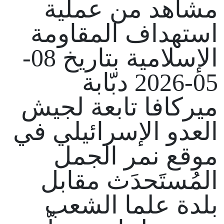
مشاهد من عملية
استهداف المقاومة
الإسلامية بتاريخ 08-
05-2026 دبّابة
ميركافا تابعة لجيش
العدو الإسرائيلي في
موقع نمر الجمل
المُستَحدَث مقابل
بلدة علما الشعب