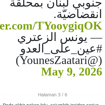
جنوبي لبنان بمحلّقة
انقضاضيّة.
tter.com/TYooygiqOK
— يونس الزعتري
#عين_على_العدو
(@YounesZaatari)
May 9, 2026
Halaman 3 / 6