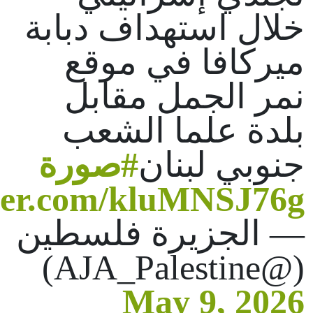
خلال استهداف دبابة
ميركافا في موقع
نمر الجمل مقابل
بلدة علما الشعب
جنوبي لبنان
#صورة
tter.com/kluMNSJ76g
— الجزيرة فلسطين
(@AJA_Palestine)
May 9, 2026