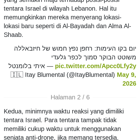
tentara Israel di wilayah Lebanon. Hal itu
memungkinkan mereka menyerang lokasi-
lokasi baru seperti di Al-Bayadah dan Alma Al-
Shaab.
יום בקו העימות: רחפן נפץ חמוש של חיזבאללה
משוטט הבוקר סמוך לכפר גלעדי
— איתי בלומנטל
pic.twitter.com/Apcc0Lfy2y
🇮🇱 Itay Blumental (@ItayBlumental)
May 9,
2026
Halaman 2 / 6
Kedua, minimnya waktu reaksi yang dimiliki
tentara Israel. Para tentara tampak tidak
memiliki cukup waktu untuk menggunakan
senjata anti-drone, jika memang tersedia.