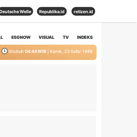
Deutsche Welle
Republika.id
retizen.id
AL
ESGNOW
VISUAL
TV
INDEKS
Shubuh
04:44 WIB
| Kamis, 23 Safar 1448