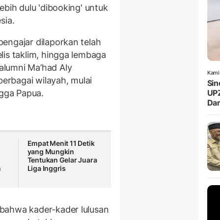
ebih dulu 'dibooking' untuk
sia.
engajar dilaporkan telah
lis taklim, hingga lembaga
alumni Ma’had Aly
Kami
berbagai wilayah, mulai
Sin
ngga Papua.
UPZ
Da
Empat Menit 11 Detik
yang Mungkin
Tentukan Gelar Juara
n
Liga Inggris
bahwa kader-kader lulusan