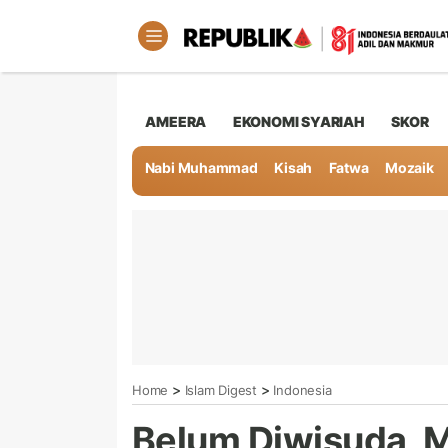
AMEERA
EKONOMI SYARIAH
SKOR
Nabi Muhammad
Kisah
Fatwa
Mozaik
>
>
Home
Islam Digest
Indonesia
Belum Diwisuda, M