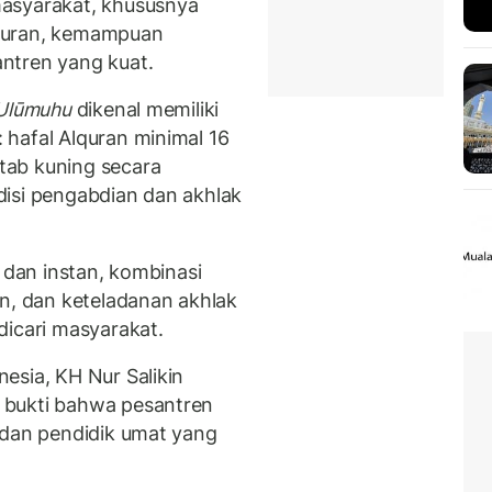
asyarakat, khususnya
quran, kemampuan
ntren yang kuat.
‘Ulūmuhu
dikenal memiliki
hafal Alquran minimal 16
tab kuning secara
disi pengabdian dan akhlak
t dan instan, kombinasi
an, dan keteladanan akhlak
dicari masyarakat.
esia, KH Nur Salikin
 bukti bahwa pesantren
 dan pendidik umat yang