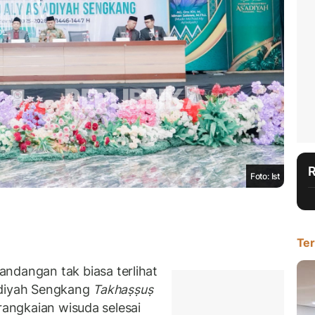
Foto: Ist
Ter
angan tak biasa terlihat
adiyah Sengkang
Takhaṣṣuṣ
rangkaian wisuda selesai