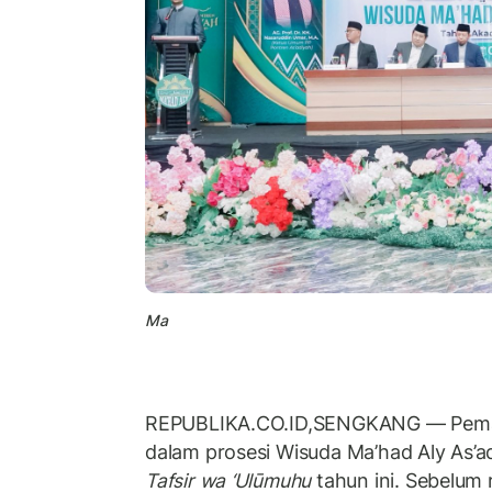
Ma
REPUBLIKA.CO.ID,
SENGKANG — Pemand
dalam prosesi Wisuda Ma’had Aly As’
Tafsir wa ‘Ulūmuhu
tahun ini. Sebelum 