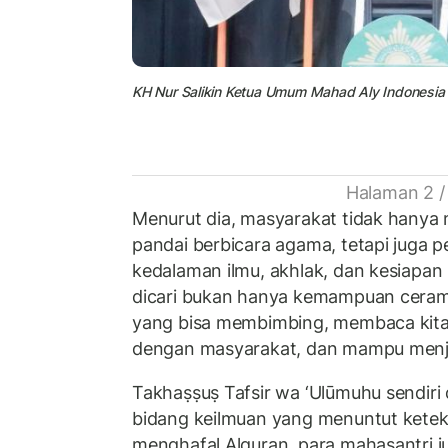
KH Nur Salikin Ketua Umum
Mahad Aly
Indonesia 
Halaman 2 /
Menurut dia, masyarakat tidak hany
pandai berbicara agama, tetapi juga p
kedalaman ilmu, akhlak, dan kesiapa
dicari bukan hanya kemampuan ceram
yang bisa membimbing, membaca kita
dengan masyarakat, dan mampu menjadi
Takhaṣṣuṣ Tafsir wa ‘Ulūmuhu sendiri 
bidang keilmuan yang menuntut keteku
menghafal Alquran, para mahasantri j