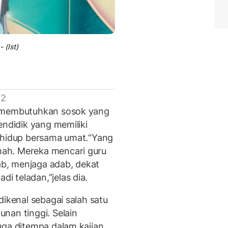
- (Ist)
 2
a membutuhkan sosok yang
endidik yang memiliki
n hidup bersama umat.“Yang
ah. Mereka mencari guru
b, menjaga adab, dekat
 teladan,”jelas dia.
dikenal sebagai salah satu
nan tinggi. Selain
uga ditempa dalam kajian