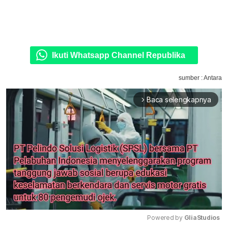
Ikuti Whatsapp Channel Republika
sumber : Antara
Baca selengkapnya
arrow_forward_ios
Powered by 
GliaStudios